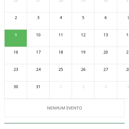
26
27
28
29
30
3
2
3
4
5
6
9
10
11
12
13
1
16
17
18
19
20
2
23
24
25
26
27
2
30
31
1
2
3
NENHUM EVENTO