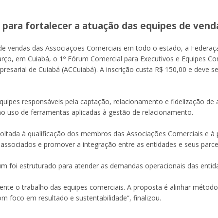
para fortalecer a atuação das equipes de vend
 de vendas das Associações Comerciais em todo o estado, a Federaç
arço, em Cuiabá, o 1º Fórum Comercial para Executivos e Equipes Co
esarial de Cuiabá (ACCuiabá). A inscrição custa R$ 150,00 e deve ser 
quipes responsáveis pela captação, relacionamento e fidelização de
 no uso de ferramentas aplicadas à gestão de relacionamento.
t voltada à qualificação dos membros das Associações Comerciais e à
e associados e promover a integração entre as entidades e seus parce
um foi estruturado para atender as demandas operacionais das entid
nte o trabalho das equipes comerciais. A proposta é alinhar método
om foco em resultado e sustentabilidade”, finalizou.