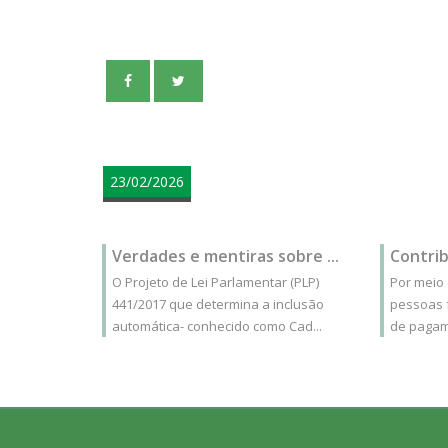
teste
23/02/2026
Verdades e mentiras sobre ...
Contrib
O Projeto de Lei Parlamentar (PLP)
Por meio
441/2017 que determina a inclusão
pessoas 
automática- conhecido como Cad...
de pagame